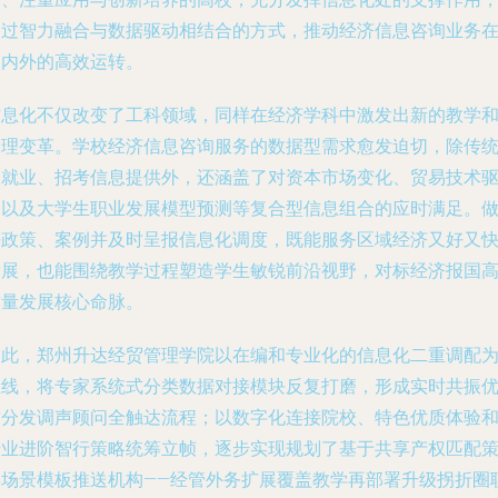
通过智力融合与数据驱动相结合的方式，推动经济信息咨询业务
校内外的高效运转。
信息化不仅改变了工科领域，同样在经济学科中激发出新的教学
管理变革。学校经济信息咨询服务的数据型需求愈发迫切，除传
的就业、招考信息提供外，还涵盖了对资本市场变化、贸易技术
动以及大学生职业发展模型预测等复合型信息组合的应时满足。
好政策、案例并及时呈报信息化调度，既能服务区域经济又好又
发展，也能围绕教学过程塑造学生敏锐前沿视野，对标经济报国
质量发展核心命脉。
为此，郑州升达经贸管理学院以在编和专业化的信息化二重调配
主线，将专家系统式分类数据对接模块反复打磨，形成实时共振
质分发调声顾问全触达流程；以数字化连接院校、特色优质体验
专业进阶智行策略统筹立帧，逐步实现规划了基于共享产权匹配
略场景模板推送机构——经管外务扩展覆盖教学再部署升级拐折圈