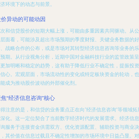
经济环境下的动态与前景。
股价异动的可能动因
此次和信贷股价的短期大幅上涨，可能由多重因素共同驱动。从
司层面看，可能涉及超出市场预期的季度财报、关键业务数据的
转、战略合作的公布，或是市场对其转型经济信息咨询等业务的
观预期。从行业视角分析，近期中国对金融科技行业的监管政策
现更加明晰和稳定的趋势，这有助于降低行业不确定性，提振投
者信心。宏观层面，市场流动性的变化或特定板块资金的轮动，
可能成为推动股价波动的外部催化剂。
聚焦“经济信息咨询”核心
值得注意的是，和信贷的业务重点正在向“经济信息咨询”等领域拓
和深化。这一定位契合了当前数字经济时代的发展需求。经济信
咨询服务于连接资金供需双方、优化资源配置、辅助投资与商业
策，其价值在信息过载且不确定性增加的市场环境中日益凸显。