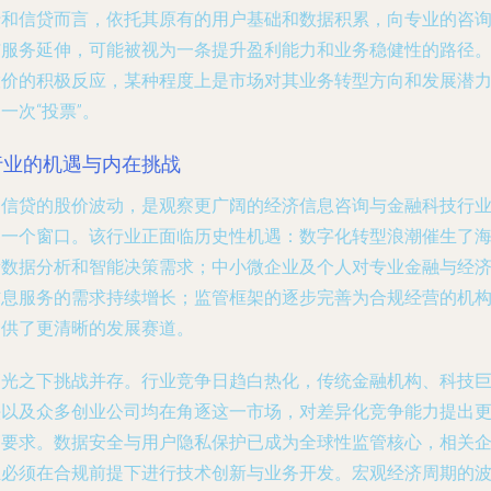
于和信贷而言，依托其原有的用户基础和数据积累，向专业的咨
与服务延伸，可能被视为一条提升盈利能力和业务稳健性的路径
股价的积极反应，某种程度上是市场对其业务转型方向和发展潜
一次“投票”。
行业的机遇与内在挑战
和信贷的股价波动，是观察更广阔的经济信息咨询与金融科技行
的一个窗口。该行业正面临历史性机遇：数字化转型浪潮催生了
量数据分析和智能决策需求；中小微企业及个人对专业金融与经
信息服务的需求持续增长；监管框架的逐步完善为合规经营的机
提供了更清晰的发展赛道。
高光之下挑战并存。行业竞争日趋白热化，传统金融机构、科技
头以及众多创业公司均在角逐这一市场，对差异化竞争能力提出
高要求。数据安全与用户隐私保护已成为全球性监管核心，相关
业必须在合规前提下进行技术创新与业务开发。宏观经济周期的