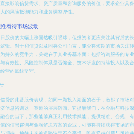
动直接影响信贷需求、资产质量和咨询服务的价值，要求企业具
强大的风险抵御能力和业务调整弹性。
理性看待市场波动
单日股价的大幅上涨固然吸引眼球，但投资者更应关注其背后的
期逻辑。对于和信贷以及同类公司而言，能否将短期的市场关注
化为持久的竞争力，关键在于其业务基本面：包括咨询服务的专
性与有效性、风险控制体系是否健全、技术研发的持续投入以及
规经营的底线坚守。
##
和信贷的此番股价表现，如同一颗投入湖面的石子，激起了市场
经济信息咨询这一赛道的层层涟漪。它提醒我们，在金融与科技
度融合的当下，那些能够真正利用技术赋能，提供精准、合规、
价值的信息咨询与金融解决方案的企业，可能将持续获得市场的
视与期待。通往未来的道路注定不会平坦，唯有坚持创新与风控